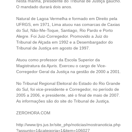
nesta manhã, presidente do Tribunal de Justiça gaúcho.
O mandado durará dois anos.
Natural de Lagoa Vermelha e formado em Direito pela
UFRGS, em 1971, Lima atuou nas comarcas de Caxias
do Sul, Não-Me-Toque, Santiago, Rio Pardo e Porto
Alegre. Foi Juiz-Corregedor. Promovido a Juiz do
Tribunal de Alçada em 1992 e a Desembargador do
Tribunal de Justiça em agosto de 1997.
Atuou como professor da Escola Superior da
Magistratura da Ajuris. Exerceu o cargo de Vice-
Corregedor Geral da Justiça na gestão de 2000 a 2001.
No Tribunal Regional Eleitoral do Estado do Rio Grande
do Sul, foi vice-presidente e Corregedor, no período de
2005 a 2006, e presidente, até o final de maio de 2007.
As informações são do site do Tribunal de Justiça.
ZEROHORA.COM
http://www.tjrs.jus.br/site_php/noticias/mostranoticia.php
?assunto=1&categoria=1&item=106027