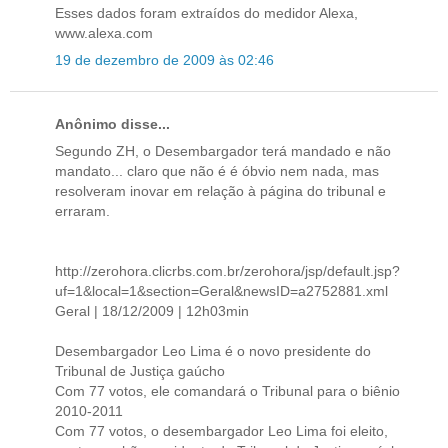
Esses dados foram extraídos do medidor Alexa,
www.alexa.com
19 de dezembro de 2009 às 02:46
Anônimo disse...
Segundo ZH, o Desembargador terá mandado e não
mandato... claro que não é é óbvio nem nada, mas
resolveram inovar em relação à página do tribunal e
erraram.
http://zerohora.clicrbs.com.br/zerohora/jsp/default.jsp?
uf=1&local=1&section=Geral&newsID=a2752881.xml
Geral | 18/12/2009 | 12h03min
Desembargador Leo Lima é o novo presidente do
Tribunal de Justiça gaúcho
Com 77 votos, ele comandará o Tribunal para o biênio
2010-2011
Com 77 votos, o desembargador Leo Lima foi eleito,