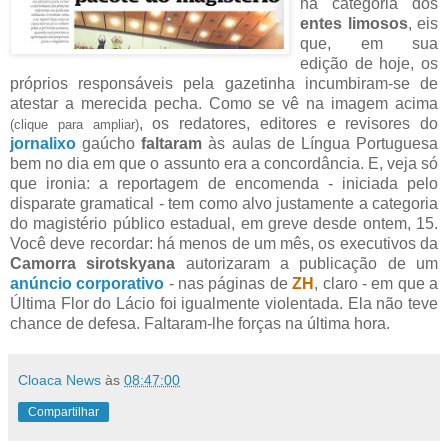
na categoria dos
entes limosos
, eis
que, em sua
edição de hoje, os
próprios responsáveis pela gazetinha incumbiram-se de
atestar a merecida pecha. Como se vê na imagem acima
, os redatores, editores e revisores do
(clique para ampliar)
jornalixo
gaúcho
faltaram
às aulas de Língua Portuguesa
bem no dia em que o assunto era a concordância. E, veja só
que ironia: a reportagem de encomenda - iniciada pelo
disparate gramatical - tem como alvo justamente a categoria
do magistério público estadual, em greve desde ontem, 15.
Você deve recordar: há menos de um mês, os executivos da
Camorra sirotskyana
autorizaram a publicação de um
anúncio corporativo
- nas páginas de
ZH
, claro - em que a
Última Flor do Lácio foi igualmente violentada. Ela não teve
chance de defesa. Faltaram-lhe forças na última hora.
Cloaca News
às
08:47:00
Compartilhar