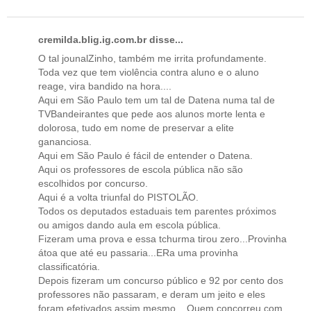
cremilda.blig.ig.com.br disse...
O tal jounalZinho, também me irrita profundamente.
Toda vez que tem violência contra aluno e o aluno
reage, vira bandido na hora....
Aqui em São Paulo tem um tal de Datena numa tal de
TVBandeirantes que pede aos alunos morte lenta e
dolorosa, tudo em nome de preservar a elite
gananciosa.
Aqui em São Paulo é fácil de entender o Datena.
Aqui os professores de escola pública não são
escolhidos por concurso.
Aqui é a volta triunfal do PISTOLÃO.
Todos os deputados estaduais tem parentes próximos
ou amigos dando aula em escola pública.
Fizeram uma prova e essa tchurma tirou zero...Provinha
átoa que até eu passaria...ERa uma provinha
classificatória.
Depois fizeram um concurso público e 92 por cento dos
professores não passaram, e deram um jeito e eles
foram efetivados assim mesmo....Quem concorreu com