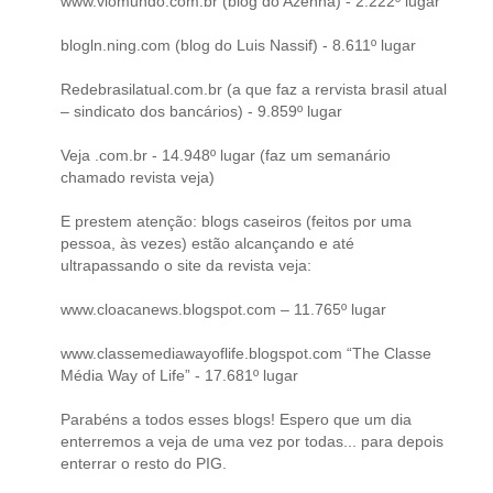
www.viomundo.com.br (blog do Azenha) - 2.222º lugar
blogln.ning.com (blog do Luis Nassif) - 8.611º lugar
Redebrasilatual.com.br (a que faz a rervista brasil atual
– sindicato dos bancários) - 9.859º lugar
Veja .com.br - 14.948º lugar (faz um semanário
chamado revista veja)
E prestem atenção: blogs caseiros (feitos por uma
pessoa, às vezes) estão alcançando e até
ultrapassando o site da revista veja:
www.cloacanews.blogspot.com – 11.765º lugar
www.classemediawayoflife.blogspot.com “The Classe
Média Way of Life” - 17.681º lugar
Parabéns a todos esses blogs! Espero que um dia
enterremos a veja de uma vez por todas... para depois
enterrar o resto do PIG.