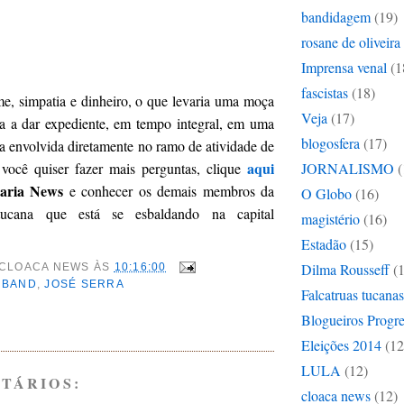
bandidagem
(19)
rosane de oliveira
Imprensa venal
(1
.
fascistas
(18)
e, simpatia e dinheiro, o que levaria uma moça
Veja
(17)
ina a dar expediente, em tempo integral, em uma
blogosfera
(17)
ca envolvida diretamente no ramo de atividade de
aqui
 você quiser fazer mais perguntas, clique
JORNALISMO
(
ria News
e conhecer os demais membros da
O Globo
(16)
tucana que está se esbaldando na capital
magistério
(16)
Estadão
(15)
Dilma Rousseff
(
CLOACA NEWS
ÀS
10:16:00
:
BAND
,
JOSÉ SERRA
Falcatruas tucanas
Blogueiros Progre
Eleições 2014
(12
LULA
(12)
TÁRIOS:
cloaca news
(12)