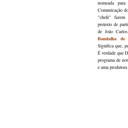
nomeada para 
Comunicação do 
"chefe" fazem
pretexto de part
de João Carlo
Bandalha de 
Significa que, p
É verdade que Da
programa de notí
e uma produtora
.