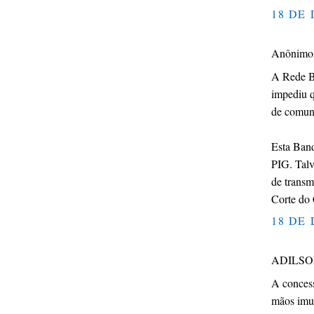
18 DE 
Anônimo d
A Rede B
impediu q
de comun
Esta Band
PIG. Talv
de transm
Corte do
18 DE 
ADILSON
A concess
mãos imun