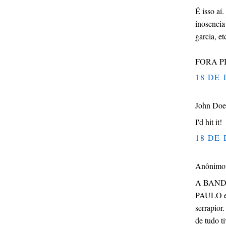
É isso aí
inosencia
garcia, et
FORA PIG
18 DE 
John Doe 
I'd hit it!
18 DE 
Anônimo d
A BAND
PAULO e 
serrapio
de tudo t