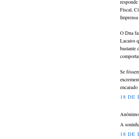
responde 
Fiscal, C
Imprensa 
O Dna fas
Lacaios q
bastante 
comportam
Se fóssem
excrement
encarado 
18 DE 
Anônimo d
A soninha
18 DE 