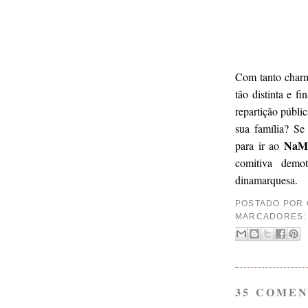
Com tanto charm
tão distinta e f
repartição públi
sua família? Se
NaMa
para ir ao
comitiva demo
dinamarquesa.
POSTADO POR
MARCADORES
35 COMEN