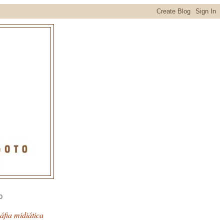
O
fia midiática