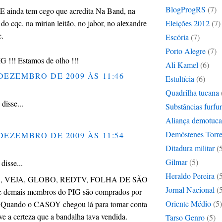
BlogProgRS
(7)
. E ainda tem cego que acredita Na Band, na
 do cqc, na mirian leitão, no jabor, no alexandre
Eleições 2012
(7)
c.
Escória
(7)
Porto Alegre
(7)
 !!! Estamos de olho !!!
Ali Kamel
(6)
DEZEMBRO DE 2009 ÀS 11:46
Estultícia
(6)
Quadrilha tucana
disse...
Substâncias furfu
Aliança demotuc
Demóstenes Torre
DEZEMBRO DE 2009 ÀS 11:54
Ditadura militar
(
Gilmar
(5)
isse...
Heraldo Pereira
(
, VEJA, GLOBO, REDTV, FOLHA DE SÃO
Jornal Nacional
(
demais membros do PIG são comprados por
Oriente Médio
(5)
r. Quando o CASOY chegou lá para tomar conta
ive a certeza que a bandalha tava vendida.
Tarso Genro
(5)