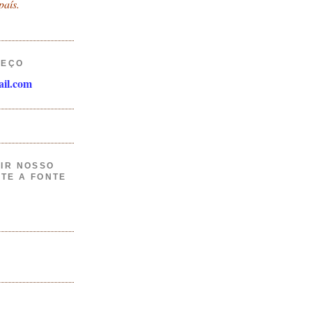
país.
REÇO
il.com
IR NOSSO
ITE A FONTE