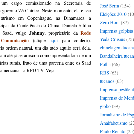
um cargo comissionado na Secretaria de
José Serra
(154)
governo Zé Chirico. Neste momento, ela e seu
Eleições 2010
(10
 turismo em Copenhague, na Dinamarca, a
Zero Hora
(87)
icipar da Conferência do Clima. Daniela é filha
Imprensa golpista
Johnny
Rede
s Saad, vulgo
, proprietário da
Yeda Crusius
(75)
Comunicação
(clique
aqui
para conferir).
chinelagem tucan
ela ordem natural, um dia tudo aquilo será dela.
ni até já se arriscou como apresentadora de um
Bandalheira tuca
cias rurais, fruto de uma parceria entre os Saad
Folha
(66)
 americana - a RFD-TV. Veja:
RBS
(63)
tucanos
(63)
Imprensa pestilen
Imprensa de Mer
globo
(39)
Jornalismo de Es
Analfabetismo
(2
Paulo Renato
(25