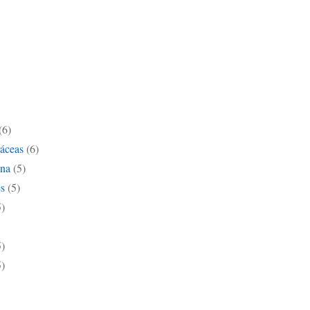
(6)
ráceas
(6)
ana
(5)
s
(5)
5)
5)
5)