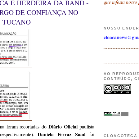
A É HERDEIRA DA BAND -
que infesta nosso 
ARGO DE CONFIANÇA NO
 TUCANO
NOSSO ENDE
cloacanews@gma
.
AO REPRODUZ
CONTEÚDO, C
Diário Oficial
ma foram recortadas do
paulista
Daniela Ferraz Saad
respectivamente).
foi
CLOACOTECA