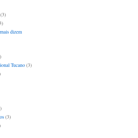
(3)
3)
rnais dizem
)
ional Tucano
(3)
)
)
os
(3)
)