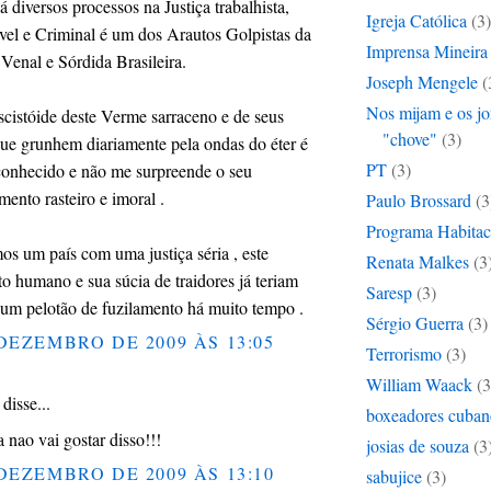
á diversos processos na Justiça trabalhista,
Igreja Católica
(3)
ível e Criminal é um dos Arautos Golpistas da
Imprensa Mineira
Venal e Sórdida Brasileira.
Joseph Mengele
(
Nos mijam e os jo
cistóide deste Verme sarraceno e de seus
"chove"
(3)
ue grunhem diariamente pela ondas do éter é
PT
(3)
conhecido e não me surpreende o seu
ento rasteiro e imoral .
Paulo Brossard
(3
Programa Habitac
os um país com uma justiça séria , este
Renata Malkes
(3
o humano e sua súcia de traidores já teriam
Saresp
(3)
um pelotão de fuzilamento há muito tempo .
Sérgio Guerra
(3)
DEZEMBRO DE 2009 ÀS 13:05
Terrorismo
(3)
William Waack
(3
isse...
boxeadores cuban
 nao vai gostar disso!!!
josias de souza
(3
DEZEMBRO DE 2009 ÀS 13:10
sabujice
(3)