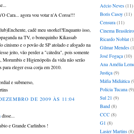
e...
Aécio Neves
(11)
Boris Casoy
(11)
n'O Cara... agora vou votar n'A Coroa!!!
Censura
(11)
lub)Enchente, cadê meu snorkel?Enquanto isso,
Cinema Brasileiro
ropaganda na TV, o bonequinho Kikassab
Ricardo Noblat
(1
o cinismo e o povão de SP atolado e afogado na
Gilmar Mendes
(
desse jeito, vão perder a "cátedra", pois somente
José Fogaça
(10)
s, Morumbis e Higienópolis da vida não serão
Ana Amélia Lem
es para eleger essa corja em 2010.
Justiça
(9)
Máfia Midiática
(
rdial e submerso,
Polícia Tucana
(9)
tins
Sul 21
(9)
DEZEMBRO DE 2009 ÀS 11:04
Band
(8)
CCC
(8)
n
disse...
G1
(8)
bio e Grande Carlinhos !
Lasier Martins
(8)