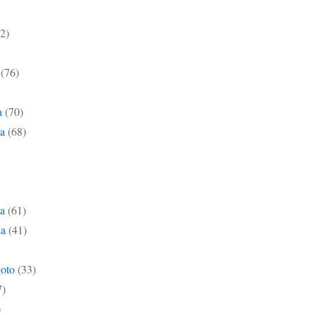
2)
(76)
a
(70)
na
(68)
ta
(61)
da
(41)
goto
(33)
7)
)