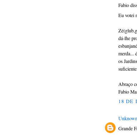
Fabio diss
Eu votei 
Zé(glub,g
dá-lhe p
esbanjand
merda... 
os Jardin
suficient
Abraço co
Fabio Mar
18 DE 
Unknow
Grande Fa