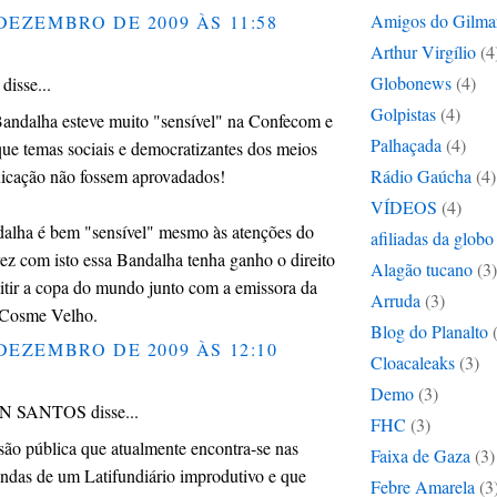
Amigos do Gilma
DEZEMBRO DE 2009 ÀS 11:58
Arthur Virgílio
(4
Globonews
(4)
isse...
Golpistas
(4)
andalha esteve muito "sensível" na Confecom e
Palhaçada
(4)
ue temas sociais e democratizantes dos meios
icação não fossem aprovadados!
Rádio Gaúcha
(4)
VÍDEOS
(4)
alha é bem "sensível" mesmo às atenções do
afiliadas da globo
ez com isto essa Bandalha tenha ganho o direito
Alagão tucano
(3)
itir a copa do mundo junto com a emissora da
Arruda
(3)
 Cosme Velho.
Blog do Planalto
DEZEMBRO DE 2009 ÀS 12:10
Cloacaleaks
(3)
Demo
(3)
 SANTOS disse...
FHC
(3)
ão pública que atualmente encontra-se nas
Faixa de Gaza
(3)
das de um Latifundiário improdutivo e que
Febre Amarela
(3