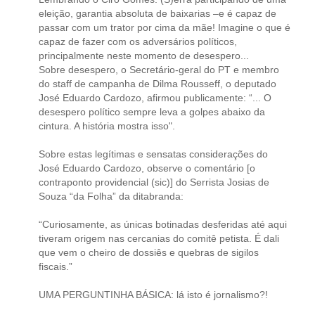
eleição, garantia absoluta de baixarias –e é capaz de
passar com um trator por cima da mãe! Imagine o que é
capaz de fazer com os adversários políticos,
principalmente neste momento de desespero...
Sobre desespero, o Secretário-geral do PT e membro
do staff de campanha de Dilma Rousseff, o deputado
José Eduardo Cardozo, afirmou publicamente: “... O
desespero político sempre leva a golpes abaixo da
cintura. A história mostra isso".
Sobre estas legítimas e sensatas considerações do
José Eduardo Cardozo, observe o comentário [o
contraponto providencial (sic)] do Serrista Josias de
Souza “da Folha” da ditabranda:
“Curiosamente, as únicas botinadas desferidas até aqui
tiveram origem nas cercanias do comitê petista. É dali
que vem o cheiro de dossiês e quebras de sigilos
fiscais.”
UMA PERGUNTINHA BÁSICA: lá isto é jornalismo?!