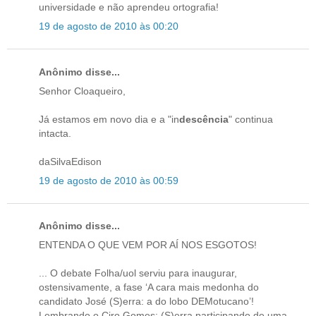
universidade e não aprendeu ortografia!
19 de agosto de 2010 às 00:20
Anônimo disse...
Senhor Cloaqueiro,
Já estamos em novo dia e a "in
descência
" continua
intacta.
daSilvaEdison
19 de agosto de 2010 às 00:59
Anônimo disse...
ENTENDA O QUE VEM POR AÍ NOS ESGOTOS!
... O debate Folha/uol serviu para inaugurar,
ostensivamente, a fase ‘A cara mais medonha do
candidato José (S)erra: a do lobo DEMotucano’!
Lembrando o Ciro Gomes: (S)erra participando de uma