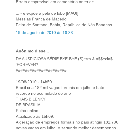
Errata desprezível em comentário anterior:
... - e expõe a pele de lobo [MAU!]
Messias Franca de Macedo
Feira de Santana, Bahia, República de Nós Bananas
19 de agosto de 2010 às 16:33
Anônimo disse...
DA AUSPICIOSA SÉRIE BYE-BYE (S)erra & a$$ecla$
‘FOREVER’!
######################
19/08/2010 - 14h50
Brasil cria 182 mil vagas formais em julho e bate
recorde no acumulado do ano
THAIS BILENKY
DE BRASÍLIA
Folha online
Atualizado às 15h09.
A geração de empregos formais no país atingiu 181.796
novas vagas em julho, o segundo melhor desempenho