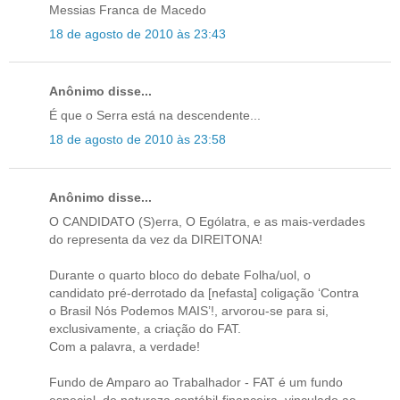
Messias Franca de Macedo
18 de agosto de 2010 às 23:43
Anônimo disse...
É que o Serra está na descendente...
18 de agosto de 2010 às 23:58
Anônimo disse...
O CANDIDATO (S)erra, O Ególatra, e as mais-verdades
do representa da vez da DIREITONA!
Durante o quarto bloco do debate Folha/uol, o
candidato pré-derrotado da [nefasta] coligação ‘Contra
o Brasil Nós Podemos MAIS’!, arvorou-se para si,
exclusivamente, a criação do FAT.
Com a palavra, a verdade!
Fundo de Amparo ao Trabalhador - FAT é um fundo
especial, de natureza contábil-financeira, vinculado ao