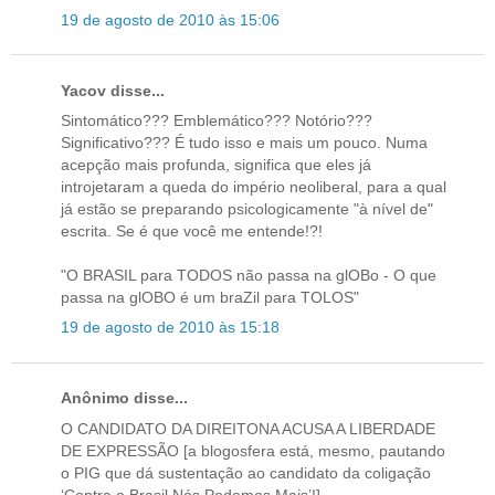
19 de agosto de 2010 às 15:06
Yacov disse...
Sintomático??? Emblemático??? Notório???
Significativo??? É tudo isso e mais um pouco. Numa
acepção mais profunda, significa que eles já
introjetaram a queda do império neoliberal, para a qual
já estão se preparando psicologicamente "à nível de"
escrita. Se é que você me entende!?!
"O BRASIL para TODOS não passa na glOBo - O que
passa na glOBO é um braZil para TOLOS"
19 de agosto de 2010 às 15:18
Anônimo disse...
O CANDIDATO DA DIREITONA ACUSA A LIBERDADE
DE EXPRESSÃO [a blogosfera está, mesmo, pautando
o PIG que dá sustentação ao candidato da coligação
‘Contra o Brasil Nós Podemos Mais’!]