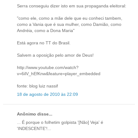
Serra conseguiu dizer isto em sua propaganda eleitoral:
"como ele, como a mãe dele que eu conheci tambem,
como a Vania que é sua mulher, como Damião, como
Andréia, como a Dona Maria"
Está agora no TT do Brasil.
Salvem a oposição pelo amor de Deus!
http://www.youtube.com/watch?
v=6ilV_hEfKnw&feature=player_embedded
fonte: blog luiz nassif
18 de agosto de 2010 às 22:09
Anônimo disse...
... É porque o folhetim golpista '[Não] Veja' é
'INDESCENTE'!...