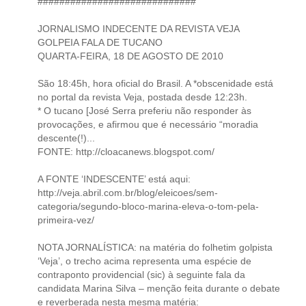
#############################
JORNALISMO INDECENTE DA REVISTA VEJA
GOLPEIA FALA DE TUCANO
QUARTA-FEIRA, 18 DE AGOSTO DE 2010
São 18:45h, hora oficial do Brasil. A *obscenidade está
no portal da revista Veja, postada desde 12:23h.
* O tucano [José Serra preferiu não responder às
provocações, e afirmou que é necessário “moradia
descente(!)...
FONTE: http://cloacanews.blogspot.com/
A FONTE ‘INDESCENTE’ está aqui:
http://veja.abril.com.br/blog/eleicoes/sem-
categoria/segundo-bloco-marina-eleva-o-tom-pela-
primeira-vez/
NOTA JORNALÍSTICA: na matéria do folhetim golpista
‘Veja’, o trecho acima representa uma espécie de
contraponto providencial (sic) à seguinte fala da
candidata Marina Silva – menção feita durante o debate
e reverberada nesta mesma matéria: