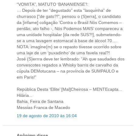
“VOMITA”, MATUTO ‘BANANIENSE’!:
… Depois de ter “degustado” esta “lasquinha” de
churrasco ["de gato?!", pensou o (S)erra], o candidato
da [infame] coligação ‘Contra o Brasil Nós Comemos –
perdão, ato falho -, Nós Podemos MAIS’ compareceu a
uma unidade hospitalar [da rede SUS?!], submetendo-
se a uma lavagem estomacal à base de álcool 70….
NOTA: imagine(m) se o repasto tivesse ocorrido sobre
uma laje de um ‘puxadinho’ de uma favela real?!
José (S)errra deve ter lembrado: “Ah que saudades dos
convescotes regados a Whisky barris de carvalho da
cúpula DEMotucana – na província de SUMPAULO e
em Paris!”
República Desta ‘Ellite’ [Mal]Cheirosa – MENTEcapta...
Hilária...
Bahia, Feira de Santana
Messias Franca de Macedo
19 de agosto de 2010 às 16:04
Anônimo disse...