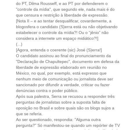
do PT, Dilma Rousseff, e ao PT por defenderem o
"controle da mídia", que segundo ele, nada mais é do
que censura e restrição à liberdade de expressão.
[Nota II – e ao tentar desqualificar, covardemente, a
blogosfera o candidato (S)erra está ou não objetivando
estabelecer o controle da mídia?! Ou o “jênio” não
considera a internete um espaço midiático?!]
(...)
[Agora, entenda o coerente (sic) José (S)erra!]
O candidato assinou ao final do pronunciamento da
"Declaração de Chapultepec", documento em defesa da
liberdade de expressão elaborado em reunião no
México, no qual, por exemplo, está expresso que
nenhum meio de comunicação ou jornalista deve ser
sancionado por difundir a verdade, criticar ou fazer
denúncias contra o poder público.
Após sua palestra, Serra se recusou a responder três
perguntas de jornalistas sobre a suposta falta de
oposição no Brasil e sobre quais são os blogs sujos a
que se referia.
Ao ser questionado, respondia: "Alguma outra
pergunta?" Só manifestou-se quando um repórter de TV