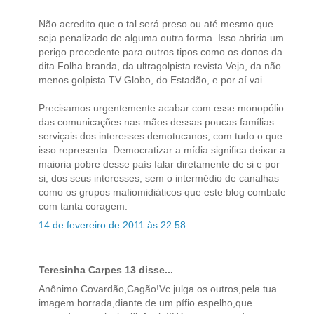
Não acredito que o tal será preso ou até mesmo que
seja penalizado de alguma outra forma. Isso abriria um
perigo precedente para outros tipos como os donos da
dita Folha branda, da ultragolpista revista Veja, da não
menos golpista TV Globo, do Estadão, e por aí vai.
Precisamos urgentemente acabar com esse monopólio
das comunicações nas mãos dessas poucas famílias
serviçais dos interesses demotucanos, com tudo o que
isso representa. Democratizar a mídia significa deixar a
maioria pobre desse país falar diretamente de si e por
si, dos seus interesses, sem o intermédio de canalhas
como os grupos mafiomidiáticos que este blog combate
com tanta coragem.
14 de fevereiro de 2011 às 22:58
Teresinha Carpes 13 disse...
Anônimo Covardão,Cagão!Vc julga os outros,pela tua
imagem borrada,diante de um pífio espelho,que