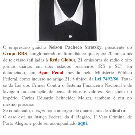
Nelson Pacheco Sirotsky
O empresário gaúcho
, presidente do
Grupo RBS
, conglomerado mafiomidiático que opera 20 emissoras
Rede Globo
de televisão (afiliadas à
), 21 emissoras de rádio e oito
jornais diários em dois estados brasileiros (RS e SC), foi
Ação Penal
denunciado, em
movida pelo Ministério Público
Lei 7492/86
Federal, como incurso no artigo 21, § único, da
. Trata-
se da Lei dos Crimes Contra o Sistema Financeiro Nacional e de
lavagem ou ocultação de bens, direitos e valores. Seu sócio no
império, Carlos Eduardo Schneider Melzer, também é réu no
mesmo processo.
xilindró
Se condenado, o
capo
pode amargar até quatro anos de
.
O caso está na Justiça Federal da 4ª Região, 1ª Vara Criminal de
aqui
Porto Alegre, e pode ser acompanhado
.
.