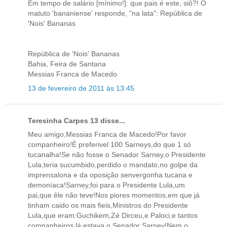
Em tempo de salário [mínimo!]: que pais é este, siô?! O
matuto 'bananiense' responde, "na lata": República de
'Nois' Bananas
República de 'Nois' Bananas
Bahia, Feira de Santana
Messias Franca de Macedo
13 de fevereiro de 2011 às 13:45
Teresinha Carpes 13 disse...
Meu amigo,Messias Franca de Macedo!Por favor
companheiro!É preferivel 100 Sarneys,do que 1 só
tucanalha!Se não fosse o Senador Sarney,o Presidente
Lula,teria sucumbido,perdido o mandato,no golpe da
imprensalona e da oposição senvergonha tucana e
demoníaca!Sarney,foi para o Presidente Lula,um
pai,que êle não teve!Nos piores momentos,em que já
tinham caido os mais fieis,Ministros do Presidente
Lula,que eram:Guchikem,Zé Dirceu,e Paloci,e tantos
companheiros,lá estava o Senador Sarney!Nem o