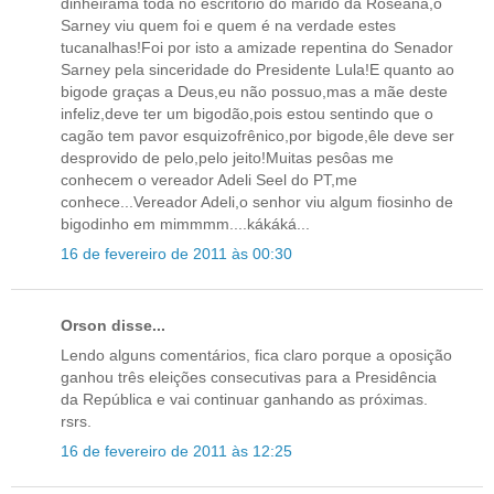
dinheirama toda no escritório do marido da Roseana,o
Sarney viu quem foi e quem é na verdade estes
tucanalhas!Foi por isto a amizade repentina do Senador
Sarney pela sinceridade do Presidente Lula!E quanto ao
bigode graças a Deus,eu não possuo,mas a mãe deste
infeliz,deve ter um bigodão,pois estou sentindo que o
cagão tem pavor esquizofrênico,por bigode,êle deve ser
desprovido de pelo,pelo jeito!Muitas pesôas me
conhecem o vereador Adeli Seel do PT,me
conhece...Vereador Adeli,o senhor viu algum fiosinho de
bigodinho em mimmmm....kákáká...
16 de fevereiro de 2011 às 00:30
Orson disse...
Lendo alguns comentários, fica claro porque a oposição
ganhou três eleições consecutivas para a Presidência
da República e vai continuar ganhando as próximas.
rsrs.
16 de fevereiro de 2011 às 12:25