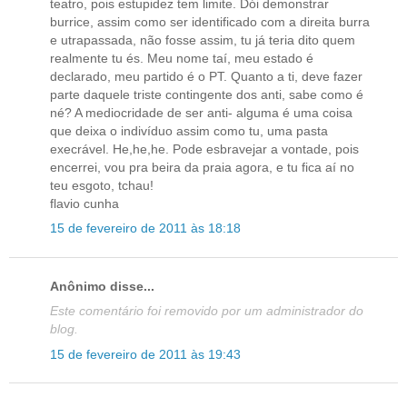
teatro, pois estupidez tem limite. Dói demonstrar
burrice, assim como ser identificado com a direita burra
e utrapassada, não fosse assim, tu já teria dito quem
realmente tu és. Meu nome taí, meu estado é
declarado, meu partido é o PT. Quanto a ti, deve fazer
parte daquele triste contingente dos anti, sabe como é
né? A mediocridade de ser anti- alguma é uma coisa
que deixa o indivíduo assim como tu, uma pasta
execrável. He,he,he. Pode esbravejar a vontade, pois
encerrei, vou pra beira da praia agora, e tu fica aí no
teu esgoto, tchau!
flavio cunha
15 de fevereiro de 2011 às 18:18
Anônimo disse...
Este comentário foi removido por um administrador do
blog.
15 de fevereiro de 2011 às 19:43