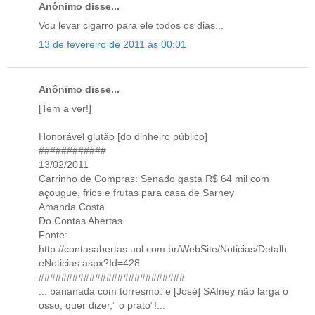
Anônimo disse...
Vou levar cigarro para ele todos os dias...
13 de fevereiro de 2011 às 00:01
Anônimo disse...
[Tem a ver!]
Honorável glutão [do dinheiro público]
############
13/02/2011
Carrinho de Compras: Senado gasta R$ 64 mil com
açougue, frios e frutas para casa de Sarney
Amanda Costa
Do Contas Abertas
Fonte:
http://contasabertas.uol.com.br/WebSite/Noticias/Detalh
eNoticias.aspx?Id=428
##########################
... bananada com torresmo: e [José] SAIney não larga o
osso, quer dizer,” o prato”!...