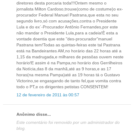
diretores desta porcaria toda!!!Ontem mesmo o
jornalista Milton Cardoso,trouxe(como de costume)o ex-
procurador Federal Manuel Pastrana,que esta no seu
segundo livro,só com acusações,contra o Presidente
Lula e do ex´-Procurador Antônio Fernandes,por este
não mandar o Presidente Lula,para a cadeia!È esta a
vontade doentia que este "des-procurador"manuel
Pastrana tem!Todas as quintas-feiras este tal Pastrana
está na Bandeirantes AM,no horário das 22 horas até a
1,15 da madrugada,e milhares de pessôas ouvem neste
horário!E assim é na Pampa,no horário dos Gerrilheiros
da Notícia,das 8 da manhã,até as 9 horas,e as 17
horas(na mesma Pampa)até as 19 horas tá o Gustavo
Victorino,se engasgando de tanto fel,que vomita contra
todo o PT,e os dirigentes petistas CONSENTEM!
12 de fevereiro de 2011 às 00:57
Anônimo disse...
Este comentário foi removido por um administrador do
blog.