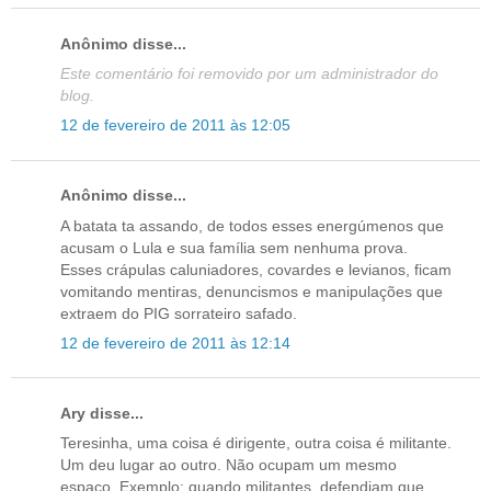
Anônimo disse...
Este comentário foi removido por um administrador do
blog.
12 de fevereiro de 2011 às 12:05
Anônimo disse...
A batata ta assando, de todos esses energúmenos que
acusam o Lula e sua família sem nenhuma prova.
Esses crápulas caluniadores, covardes e levianos, ficam
vomitando mentiras, denuncismos e manipulações que
extraem do PIG sorrateiro safado.
12 de fevereiro de 2011 às 12:14
Ary disse...
Teresinha, uma coisa é dirigente, outra coisa é militante.
Um deu lugar ao outro. Não ocupam um mesmo
espaço. Exemplo: quando militantes, defendiam que