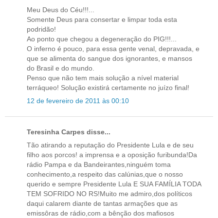
Meu Deus do Céu!!!...
Somente Deus para consertar e limpar toda esta
podridão!
Ao ponto que chegou a degeneração do PIG!!!...
O inferno é pouco, para essa gente venal, depravada, e
que se alimenta do sangue dos ignorantes, e mansos
do Brasil e do mundo.
Penso que não tem mais solução a nível material
terráqueo! Solução existirá certamente no juízo final!
12 de fevereiro de 2011 às 00:10
Teresinha Carpes disse...
Tão atirando a reputação do Presidente Lula e de seu
filho aos porcos! a imprensa e a oposição furibunda!Da
rádio Pampa e da Bandeirantes,ninguém toma
conhecimento,a respeito das calúnias,que o nosso
querido e sempre Presidente Lula E SUA FAMÍLIA TODA
TEM SOFRIDO NO RS!Muito me admiro,dos políticos
daqui calarem diante de tantas armações que as
emissôras de rádio,com a bênção dos mafiosos