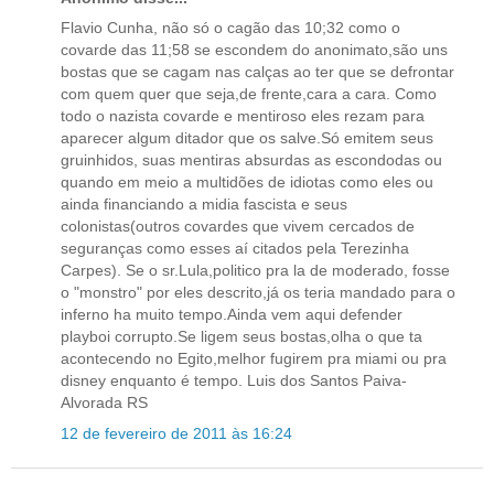
Flavio Cunha, não só o cagão das 10;32 como o
covarde das 11;58 se escondem do anonimato,são uns
bostas que se cagam nas calças ao ter que se defrontar
com quem quer que seja,de frente,cara a cara. Como
todo o nazista covarde e mentiroso eles rezam para
aparecer algum ditador que os salve.Só emitem seus
gruinhidos, suas mentiras absurdas as escondodas ou
quando em meio a multidões de idiotas como eles ou
ainda financiando a midia fascista e seus
colonistas(outros covardes que vivem cercados de
seguranças como esses aí citados pela Terezinha
Carpes). Se o sr.Lula,politico pra la de moderado, fosse
o "monstro" por eles descrito,já os teria mandado para o
inferno ha muito tempo.Ainda vem aqui defender
playboi corrupto.Se ligem seus bostas,olha o que ta
acontecendo no Egito,melhor fugirem pra miami ou pra
disney enquanto é tempo. Luis dos Santos Paiva-
Alvorada RS
12 de fevereiro de 2011 às 16:24