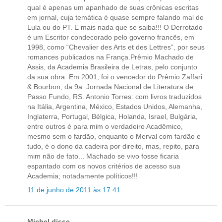
qual é apenas um apanhado de suas crônicas escritas
em jornal, cuja temática é quase sempre falando mal de
Lula ou do PT. E mais nada que se saiba!!! O Derrotado
é um Escritor condecorado pelo governo francês, em
1998, como “Chevalier des Arts et des Lettres”, por seus
romances publicados na França.Prêmio Machado de
Assis, da Academia Brasileira de Letras, pelo conjunto
da sua obra. Em 2001, foi o vencedor do Prêmio Zaffari
& Bourbon, da 9a. Jornada Nacional de Literatura de
Passo Fundo, RS. Antonio Torres: com livros traduzidos
na Itália, Argentina, México, Estados Unidos, Alemanha,
Inglaterra, Portugal, Bélgica, Holanda, Israel, Bulgária,
entre outros é para mim o verdadeiro Acadêmico,
mesmo sem o fardão, enquanto o Merval com fardão e
tudo, é o dono da cadeira por direito, mas, repito, para
mim não de fato... Machado se vivo fosse ficaria
espantado com os novos critérios de acesso sua
Academia; notadamente políticos!!!
11 de junho de 2011 às 17:41
Michel disse...