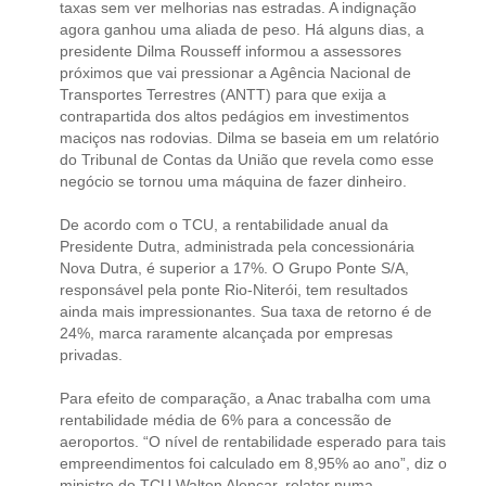
taxas sem ver melhorias nas estradas. A indignação
agora ganhou uma aliada de peso. Há alguns dias, a
presidente Dilma Rousseff informou a assessores
próximos que vai pressionar a Agência Nacional de
Transportes Terrestres (ANTT) para que exija a
contrapartida dos altos pedágios em investimentos
maciços nas rodovias. Dilma se baseia em um relatório
do Tribunal de Contas da União que revela como esse
negócio se tornou uma máquina de fazer dinheiro.
De acordo com o TCU, a rentabilidade anual da
Presidente Dutra, administrada pela concessionária
Nova Dutra, é superior a 17%. O Grupo Ponte S/A,
responsável pela ponte Rio-Niterói, tem resultados
ainda mais impressionantes. Sua taxa de retorno é de
24%, marca raramente alcançada por empresas
privadas.
Para efeito de comparação, a Anac trabalha com uma
rentabilidade média de 6% para a concessão de
aeroportos. “O nível de rentabilidade esperado para tais
empreendimentos foi calculado em 8,95% ao ano”, diz o
ministro do TCU Walton Alencar, relator numa