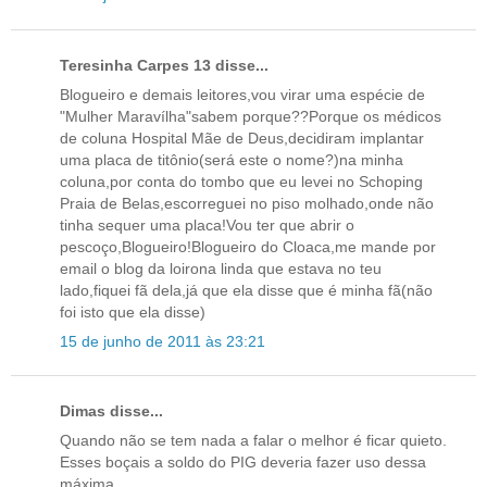
Teresinha Carpes 13 disse...
Blogueiro e demais leitores,vou virar uma espécie de
"Mulher Maravílha"sabem porque??Porque os médicos
de coluna Hospital Mãe de Deus,decidiram implantar
uma placa de titônio(será este o nome?)na minha
coluna,por conta do tombo que eu levei no Schoping
Praia de Belas,escorreguei no piso molhado,onde não
tinha sequer uma placa!Vou ter que abrir o
pescoço,Blogueiro!Blogueiro do Cloaca,me mande por
email o blog da loirona linda que estava no teu
lado,fiquei fã dela,já que ela disse que é minha fã(não
foi isto que ela disse)
15 de junho de 2011 às 23:21
Dimas disse...
Quando não se tem nada a falar o melhor é ficar quieto.
Esses boçais a soldo do PIG deveria fazer uso dessa
máxima.