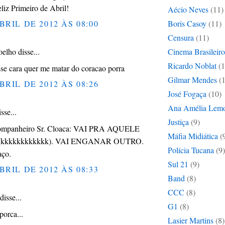
eliz Primeiro de Abril!
Aécio Neves
(11)
BRIL DE 2012 ÀS 08:00
Boris Casoy
(11)
Censura
(11)
elho disse...
Cinema Brasileiro
Ricardo Noblat
(1
se cara quer me matar do coracao porra
Gilmar Mendes
(
BRIL DE 2012 ÀS 08:26
José Fogaça
(10)
Ana Amélia Lem
sse...
Justiça
(9)
ompanheiro Sr. Cloaca: VAI PRA AQUELE
Máfia Midiática
(
kkkkkkkkkkkk). VAI ENGANAR OUTRO.
Polícia Tucana
(9)
aço.
Sul 21
(9)
BRIL DE 2012 ÀS 08:33
Band
(8)
CCC
(8)
disse...
G1
(8)
porca...
Lasier Martins
(8)