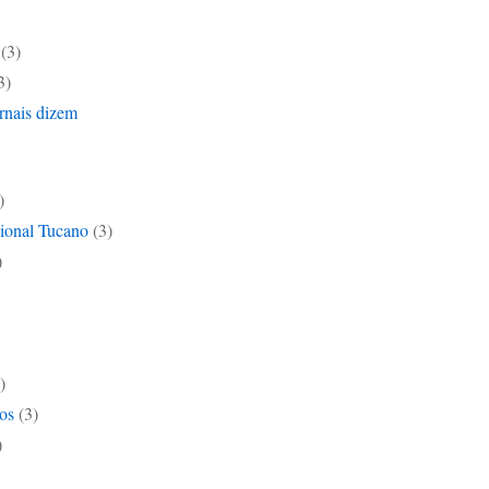
(3)
3)
rnais dizem
)
ional Tucano
(3)
)
)
os
(3)
)