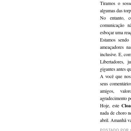
Tiramos o sos
algumas das torp
No entanto, 
comunicação n
esboçar uma reaç
Estamos sendo 
ameaçadores na
inclusive. E, co
Libertadores, 
gigantes antes qu
A você que nos 
seus comentários
amigos, valor
agradecimento pe
Clo
Hoje, este
nada de choro ne
abril. Amanhã vai
POSTADO POR