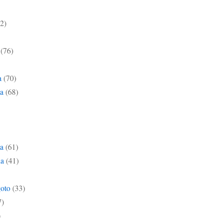
2)
(76)
a
(70)
na
(68)
ta
(61)
da
(41)
goto
(33)
7)
)