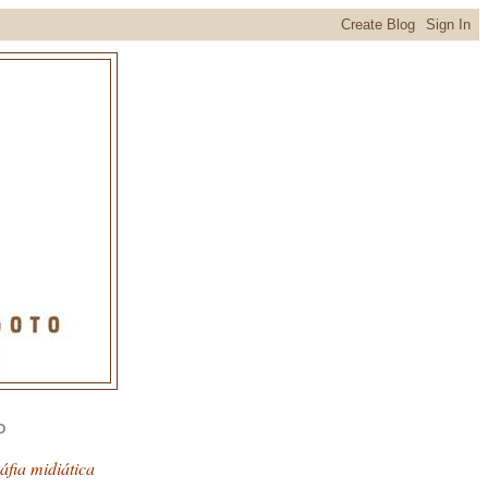
O
fia midiática