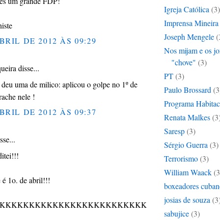
 és um grande FDP!
Igreja Católica
(3)
Imprensa Mineira
histe
Joseph Mengele
(
BRIL DE 2012 ÀS 09:29
Nos mijam e os jo
"chove"
(3)
ueira disse...
PT
(3)
deu uma de milico: aplicou o golpe no 1º de
Paulo Brossard
(3
rache nele !
Programa Habitac
BRIL DE 2012 ÀS 09:37
Renata Malkes
(3
Saresp
(3)
se...
Sérgio Guerra
(3)
itei!!!
Terrorismo
(3)
William Waack
(3
é 1o. de abril!!!
boxeadores cuban
josias de souza
(3
KKKKKKKKKKKKKKKKKKKKKKKKK
sabujice
(3)