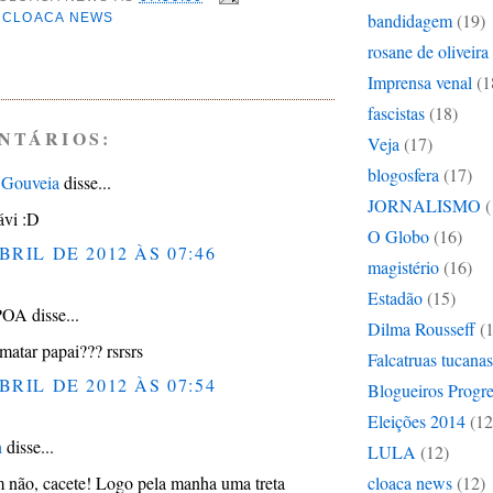
bandidagem
(19)
:
CLOACA NEWS
rosane de oliveira
Imprensa venal
(1
fascistas
(18)
NTÁRIOS:
Veja
(17)
blogosfera
(17)
 Gouveia
disse...
JORNALISMO
(
ávi :D
O Globo
(16)
BRIL DE 2012 ÀS 07:46
magistério
(16)
Estadão
(15)
POA disse...
Dilma Rousseff
(
matar papai??? rsrsrs
Falcatruas tucanas
BRIL DE 2012 ÀS 07:54
Blogueiros Progre
Eleições 2014
(12
n
disse...
LULA
(12)
m não, cacete! Logo pela manha uma treta
cloaca news
(12)