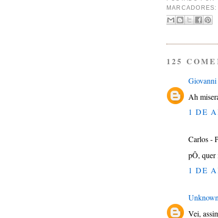
MARCADORES
125 COME
Giovanni
Ah miser
1 DE A
Carlos - 
pÔ, quer 
1 DE A
Unknow
Vei, assi