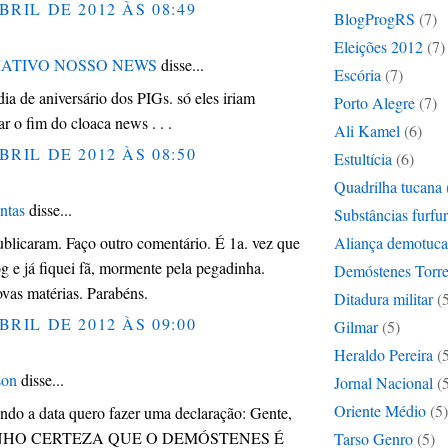
BRIL DE 2012 ÀS 08:49
BlogProgRS
(7)
Eleições 2012
(7)
ATIVO NOSSO NEWS
disse...
Escória
(7)
dia de aniversário dos PIGs. só eles iriam
Porto Alegre
(7)
 o fim do cloaca news . . .
Ali Kamel
(6)
BRIL DE 2012 ÀS 08:50
Estultícia
(6)
Quadrilha tucana
ntas
disse...
Substâncias furfu
ublicaram. Faço outro comentário. É 1a. vez que
Aliança demotuc
og e já fiquei fã, mormente pela pegadinha.
Demóstenes Torre
vas matérias. Parabéns.
Ditadura militar
(
BRIL DE 2012 ÀS 09:00
Gilmar
(5)
Heraldo Pereira
(
son
disse...
Jornal Nacional
(
Oriente Médio
(5)
ndo a data quero fazer uma declaração: Gente,
ENHO CERTEZA QUE O DEMÓSTENES É
Tarso Genro
(5)