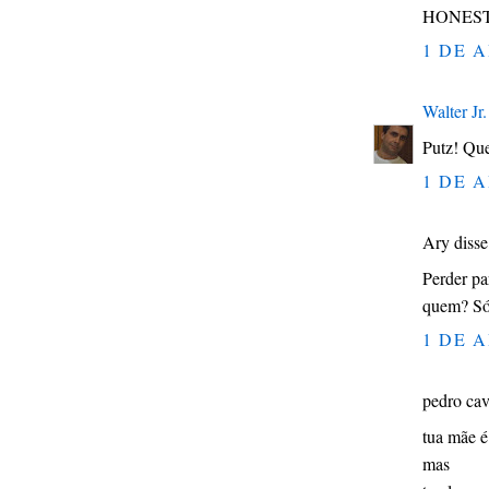
HONESTO
1 DE A
Walter Jr.
Putz! Que
1 DE A
Ary disse.
Perder pa
quem? Só 
1 DE A
pedro cav
tua mãe é
mas