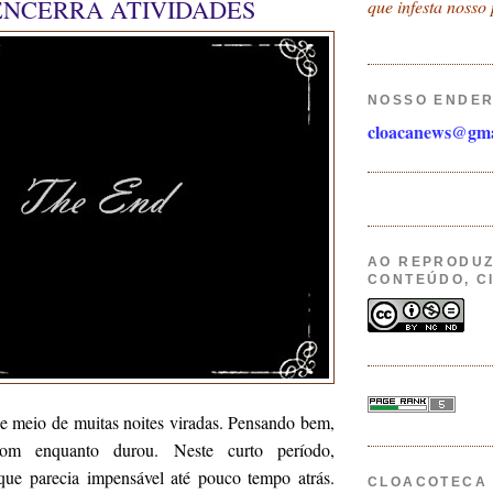
ENCERRA ATIVIDADES
que infesta nosso 
NOSSO ENDE
cloacanews@gma
AO REPRODUZ
CONTEÚDO, C
e meio de muitas noites viradas. Pensando bem,
om enquanto durou. Neste curto período,
ue parecia impensável até pouco tempo atrás.
CLOACOTECA