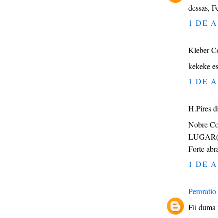
dessas, F
1 DE A
Kleber Co
kekeke es
1 DE A
H.Pires di
Nobre C
LUGAR(
Forte abr
1 DE A
Peroratio
Fii duma 