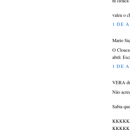
tu cloaca
valeu o c
1 DE A
Mario Siq
O Cloaca 
abril. Esc
1 DE A
VERA dis
Não acred
Sabia que 
KKKKK
KKKKK