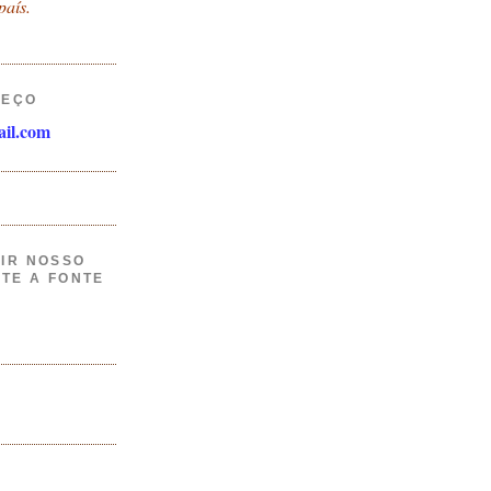
país.
REÇO
il.com
IR NOSSO
ITE A FONTE