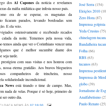
Al Capones
sego dos
da notícia e revelamos
José Serra
(154)
ezas da máfia midiática que infesta nosso país.
Eleições 2010
(10
como era de se esperar, os magnatas da
Zero Hora
(87)
ão ficaram parados, levando bordoadas sem
Imprensa golpista
ão. E ela veio.
Yeda Crusius
(75)
vigiados ostensivamente e recebendo recados
chinelagem tucan
 calada da noite. Tememos pela nossa vida,
mo temos ainda que ver o Corinthians vencer uma
Bandalheira tuca
julgamos que é melhor sucumbir diante dos
Folha
(66)
e seja tarde.
RBS
(63)
prestigiou com suas visitas e nos honrou com
tucanos
(63)
, nossa eterna gratidão. Aos bravos blogueiros
Imprensa pestilen
osos companheiros de trincheira, nosso
Imprensa de Mer
la solidariedade incondicional.
globo
(39)
aca News
está tirando o time de campo. Mas,
Jornalismo de Es
m nada de velas. Porque é só hoje, primeiro de
 ser outro dia.
Analfabetismo
(2
Paulo Renato
(25
CLOACA NEWS
ÀS
07:39:00