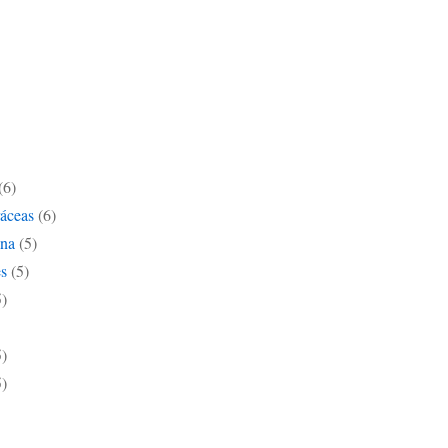
(6)
ráceas
(6)
ana
(5)
s
(5)
5)
5)
5)