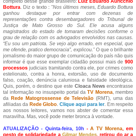
completo desse grande brasileiro:
Luiz Eduardo Auricchio
Bottura
. Diz o texto :
"Nos últimos meses, Eduardo Bottura
ganhou destaque por entrar com dezenas de
representações contra desembargadores do Tribunal de
Justiça de Mato Grosso do Sul. Ele acusa alguns
magistrados do estado de tomaram decisões conforme o
grau de relação com os advogados envolvidos nas causas.
“Eu sou um patriota. Se vejo algo errado, em especial, que
me ofende, pratico democracia”, explicou."
O que o brilhante
jornalismo do maior grupo de comunicação do país não quis
informar é que esse exemplar cidadão possui mais de
900
processos
judiciais tramitando contra ele, por crimes como
estelionato, contra a honra, extorsão, uso de documento
falso, coação, denúncia caluniosa e falsidade ideológica.
Quis, porém, o destino que este
Cloaca News
encontrasse
tal informação no insuspeito portal da
TV Morena
, membro
da
Rede Matogrossense de Televisão
(RMT), uma das
afiliadas da
Rede Globo
.
Clique aqui para ler
. Em respeito
aos nossos leitores, vamos nos abster de comentar essa
maravilha. Mas, você pode meter bronca à vontade.
.;
ATUALIZAÇÃO - Quinta-feira, 10h
-
A TV Morena
, em
gesto de solidariedade a
Gilmar Mendes
, retirou do ar a