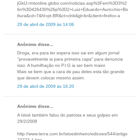
jGkIJ:rmtonline.globo.com/noticias.asp%3Fem%3D3%2
6n%3D426430%26p%3D2+Luiz+Eduardo+Auricchio+Bo
ttura&cd=7&hl=pt-BR&ct=clnk&gl=br&client=firefox-a
29 de abril de 2009 às 14:06
Anônimo disse...
Droga, era para ter espera isso sai em algum jornal
"provavelmente ia para primeira capa" para denuncia
isso. A humilhação no P.I.G ia ser bem maior.
Mais se bem que a cara de pau deles esta tão grande
que devem colocar mesmo assim.
29 de abril de 2009 às 16:20
Anônimo disse...
A Istoé também falou do patriota e seus golpes em
29/2/2008
http://www.terra.com.br/istoedinheiro/edicoes/544/artigo
73773-1.htm