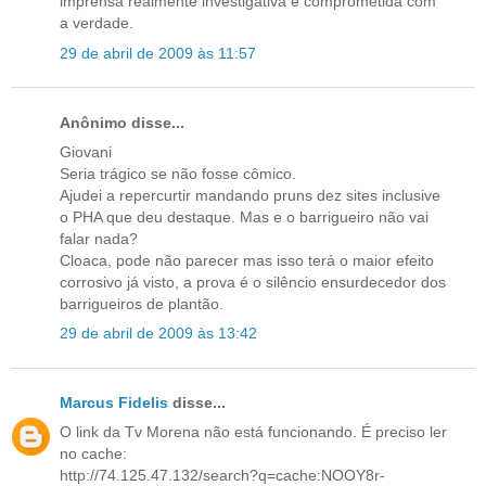
imprensa realmente investigativa e comprometida com
a verdade.
29 de abril de 2009 às 11:57
Anônimo disse...
Giovani
Seria trágico se não fosse cômico.
Ajudei a repercurtir mandando pruns dez sites inclusive
o PHA que deu destaque. Mas e o barrigueiro não vai
falar nada?
Cloaca, pode não parecer mas isso terá o maior efeito
corrosivo já visto, a prova é o silêncio ensurdecedor dos
barrigueiros de plantão.
29 de abril de 2009 às 13:42
Marcus Fidelis
disse...
O link da Tv Morena não está funcionando. É preciso ler
no cache:
http://74.125.47.132/search?q=cache:NOOY8r-